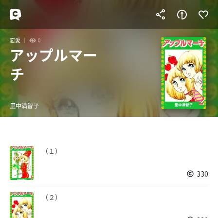
恋愛
0
アップルマー
チ
里中満智子
（１）
330
（２）