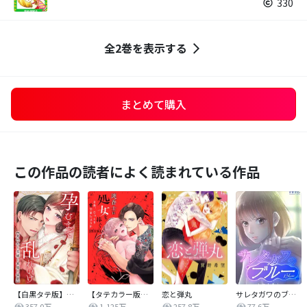
330
全2巻を表示する
まとめて購入
この作品の読者によく読まれている作品
【白黒タテ版】孕むまで乱れいけ～身代わり花嫁と軍服の猛愛
【タテカラー版】漣蒼士に処女を捧ぐ～さあ、じっくり愛でましょうか
恋と弾丸
サレタガワのブルー【タテヨミ】
357.0万
1,125万
257.8万
77.6万