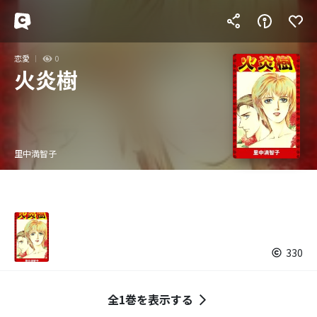
恋愛
0
火炎樹
里中満智子
330
全1巻を表示する