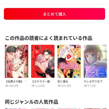
まとめて購入
この作品の読者によく読まれている作品
【白黒タテ版】孕むまで乱れいけ～身代わり花嫁と軍服の猛愛
【タテカラー版】漣蒼士に処女を捧ぐ～さあ、じっくり愛でましょうか
恋と弾丸
サレタガワのブルー【タテヨミ】
356.9万
1,125万
257.8万
77.6万
同じジャンルの人気作品