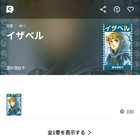
恋愛
0
イザベル
里中満智子
330
全1巻を表示する