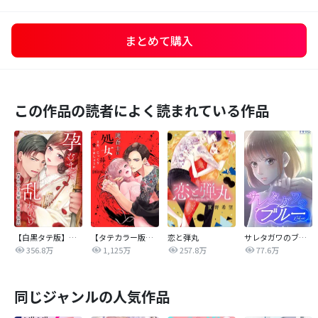
まとめて購入
この作品の読者によく読まれている作品
【白黒タテ版】孕むまで乱れいけ～身代わり花嫁と軍服の猛愛
【タテカラー版】漣蒼士に処女を捧ぐ～さあ、じっくり愛でましょうか
恋と弾丸
サレタガワのブルー【タテヨミ】
356.8万
1,125万
257.8万
77.6万
同じジャンルの人気作品