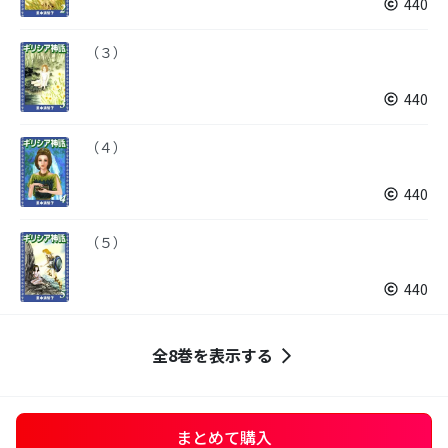
440
（３）
440
（４）
440
（５）
440
全8巻を表示する
まとめて購入