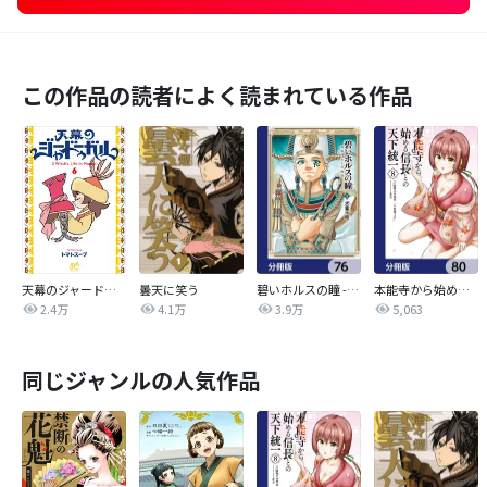
この作品の読者によく読まれている作品
天幕のジャードゥーガル
曇天に笑う
碧いホルスの瞳 -男装の女王の物語-【分冊版】
本能寺から始める信長との天下統一【分冊版】
2.4万
4.1万
3.9万
5,063
同じジャンルの人気作品