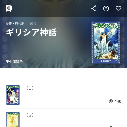
歴史・時代劇
0
ギリシア神話
里中満智子
（１）
440
（２）