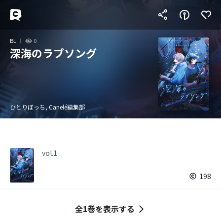
BL
0
深海のラブソング
ひとりぼっち, Canelé編集部
vol.1
198
全1巻を表示する