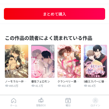
まとめて購入
この作品の読者によく読まれている作品
ノーモラル～弁護士の掟～
優性フェロモン
クランベリー酒の芳りに惑わされる御曹司はオメガに突く
S級エスパーに懐かれてます【全年齢版】
495.0万
41.3万
402.8万
46.4万
同じジャンルの人気作品
はじめから読む
ホーム
受取BOX
曜日
ログイン