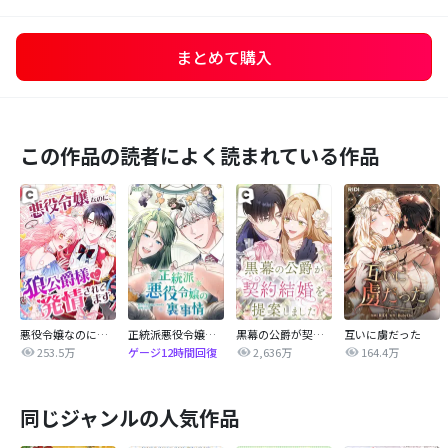
まとめて購入
この作品の読者によく読まれている作品
悪役令嬢なのに、狼公爵様に発情されてます
正統派悪役令嬢の裏事情
黒幕の公爵が契約結婚を提案しました
互いに虜だった
253.5万
2,636万
164.4万
ゲージ12時間回復
同じジャンルの人気作品