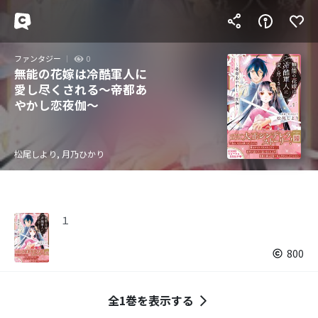
ファンタジー
0
無能の花嫁は冷酷軍人に
愛し尽くされる～帝都あ
やかし恋夜伽～
松尾しより, 月乃ひかり
１
800
全1巻を表示する