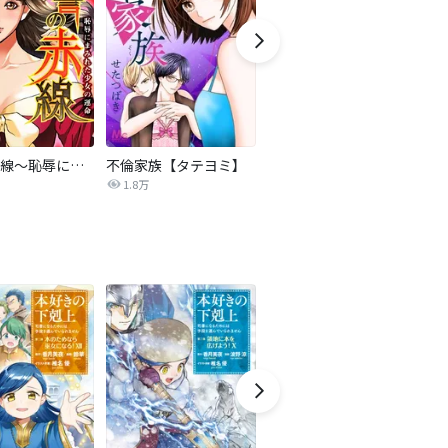
復讐の赤線～恥辱にまみれた少女の運命～【タテヨミ】
不倫家族【タテヨミ】
セフレの品格―プライド―
1.8万
306.3万