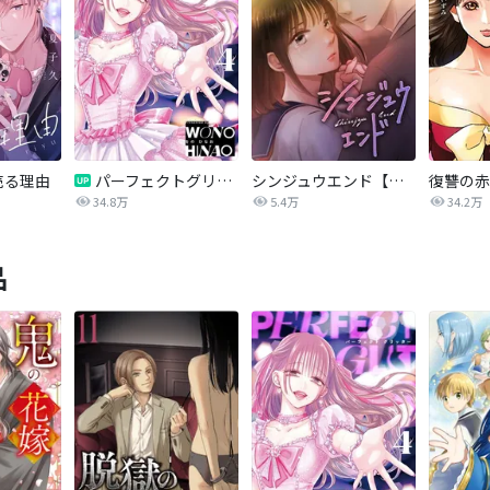
売る理由
パーフェクトグリッター
シンジュウエンド【タテヨミ】
34.8万
5.4万
34.2万
品