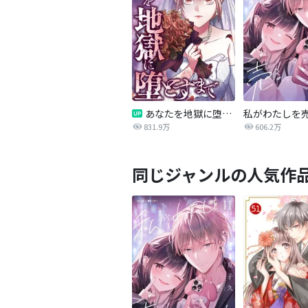
あなたを地獄に堕とすまで
私がわたしを
831.9万
606.2万
同じジャンルの人気作