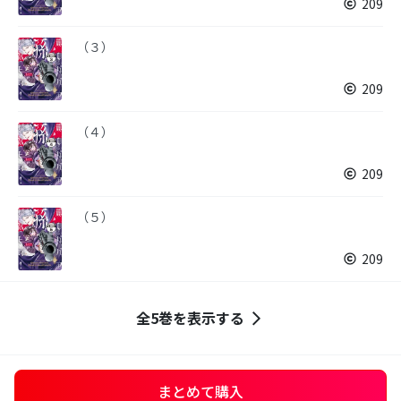
209
（３）
209
（４）
209
（５）
209
全5巻を表示する
まとめて購入