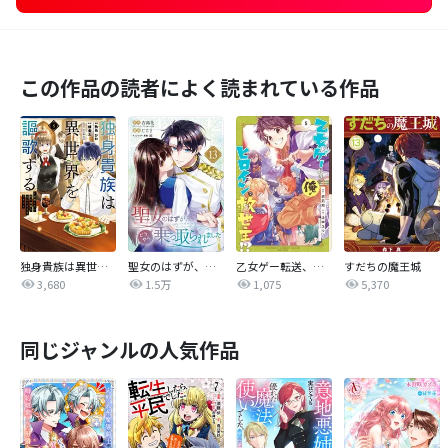
この作品の読者によく読まれている作品
独身貴族は異世界を謳歌する ～結婚しない男の優雅なおひとりさまライフ～
聖女のはずが、どうやら乗っ取られました
乙女ゲー転送、俺がヒロインで救世主！？
すだちの魔王城
3,680
1.5万
1,075
5,370
同じジャンルの人気作品