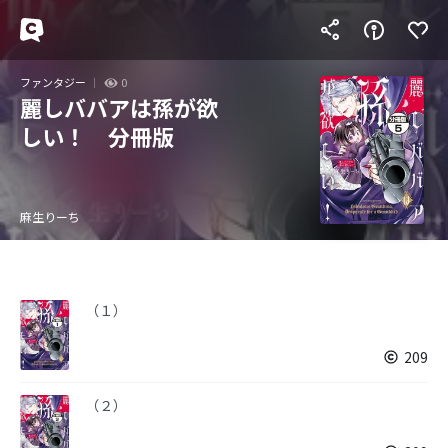
ファンタジー
0
麗しババアは孫が欲
しい！ 分冊版
麻生りーち
（１）
209
（２）