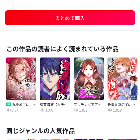
まとめて購入
この作品の読者によく読まれている作品
九条愛子に、凄惨なる死を【タテヨミ】
復讐貴族【タテヨミ】
マッチングアプリで嘘をついたら～向井地未来編～【タテヨミ】
最低なあの子に捧ぐこの復讐 分冊版
3.5万
3.3万
1.8万
1,918
同じジャンルの人気作品