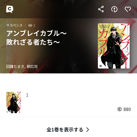
サスペンス
2
アンブレイカブル～
敗れざる者たち～
回鐘たまき, 柳広司
1
880
全1巻を表示する