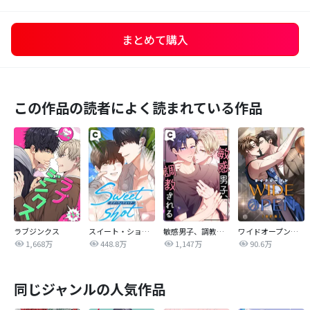
まとめて購入
この作品の読者によく読まれている作品
ラブジンクス
スイート・ショット
敏感男子、調教される
ワイドオープン【改訂版】
1,668万
448.8万
1,147万
90.6万
同じジャンルの人気作品