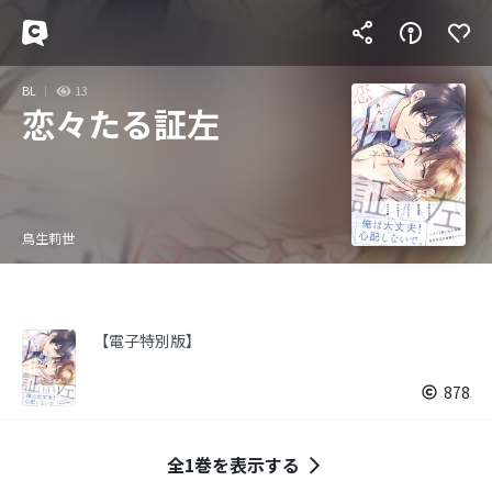
BL
13
恋々たる証左
鳥生莉世
【電子特別版】
878
全1巻を表示する