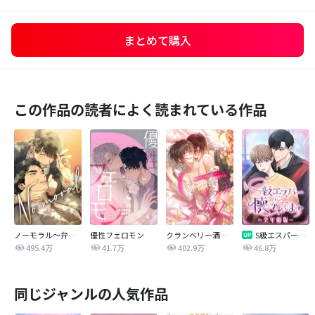
まとめて購入
この作品の読者によく読まれている作品
ノーモラル～弁護士の掟～
優性フェロモン
クランベリー酒の芳りに惑わされる御曹司はオメガに突く
S級エスパーに懐かれてます【全年齢版】
495.4万
41.7万
402.9万
46.8万
同じジャンルの人気作品