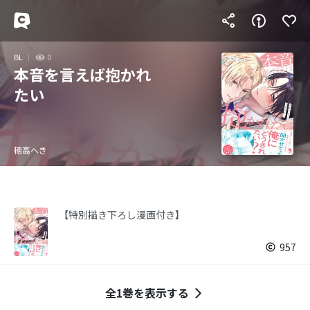
BL
0
本音を言えば抱かれ
たい
穂高へき
【特別描き下ろし漫画付き】
957
全1巻を表示する