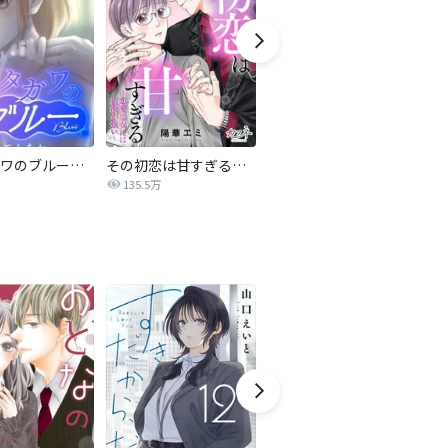
サレタガワのブルー【タテヨミ】
その初恋は甘すぎる～恋愛処女には刺激が強い～
ブラック・ストーム
135.5万
40.4万