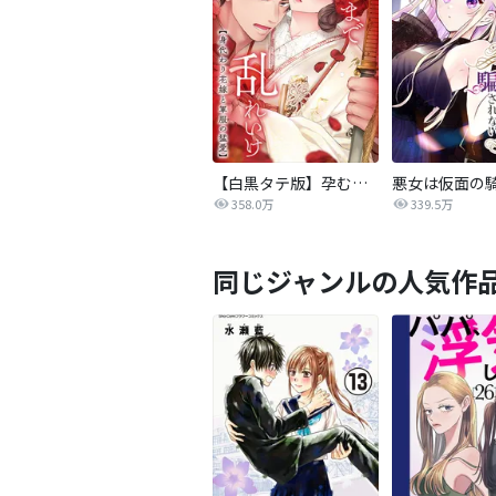
【白黒タテ版】孕むまで乱れいけ～身代わり花嫁と軍服の猛愛
358.0万
339.5万
同じジャンルの人気作