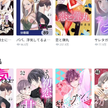
悪女は仮面の騎士に騙されない
パパ、浮気してるよ？娘と二人でクズ夫を捨てます【分冊版】
恋と弾丸
96.0万
257.9万
77.9万
品