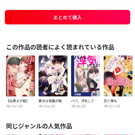
まとめて購入
この作品の読者によく読まれている作品
【白黒タテ版】孕むまで乱れいけ～身代わり花嫁と軍服の猛愛
悪女は仮面の騎士に騙されない
パパ、浮気してるよ？娘と二人でクズ夫を捨てます【分冊版】
恋と弾丸
357.9万
339.5万
96.0万
257.9万
同じジャンルの人気作品