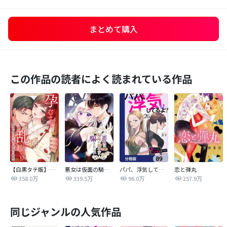
まとめて購入
この作品の読者によく読まれている作品
【白黒タテ版】孕むまで乱れいけ～身代わり花嫁と軍服の猛愛
悪女は仮面の騎士に騙されない
パパ、浮気してるよ？娘と二人でクズ夫を捨てます【分冊版】
恋と弾丸
358.0万
339.5万
96.0万
257.9万
同じジャンルの人気作品