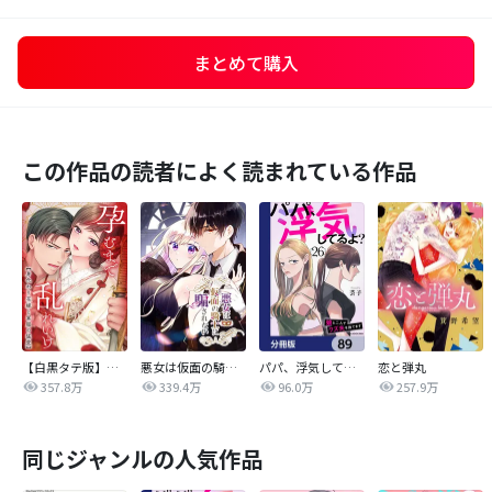
まとめて購入
この作品の読者によく読まれている作品
【白黒タテ版】孕むまで乱れいけ～身代わり花嫁と軍服の猛愛
悪女は仮面の騎士に騙されない
パパ、浮気してるよ？娘と二人でクズ夫を捨てます【分冊版】
恋と弾丸
357.8万
339.4万
96.0万
257.9万
同じジャンルの人気作品