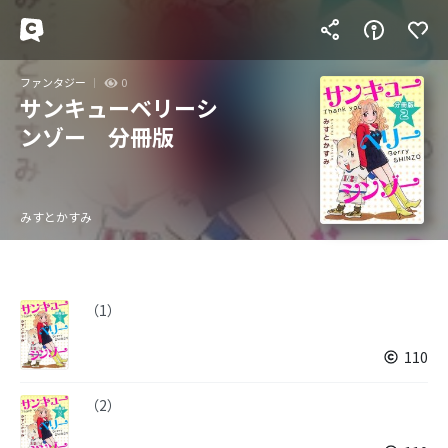
ファンタジー
0
サンキューベリーシ
ンゾー 分冊版
みすとかすみ
（1）
110
（2）