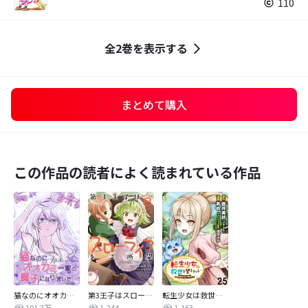
110
全2巻を表示する
まとめて購入
この作品の読者によく読まれている作品
猫なのにオオカミ一家の養子になりました
第3王子はスローライフをご所望
転生少女は救世を望まれる 平穏を目指した私は世界の重要人物だったようです 【連載版】
101.2万
1,244
1,163