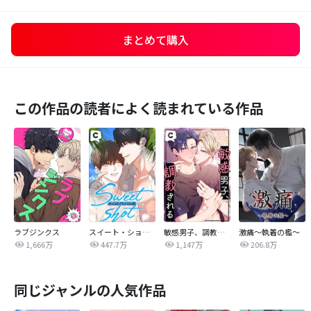
まとめて購入
この作品の読者によく読まれている作品
ラブジンクス
スイート・ショット
敏感男子、調教される
激痛～執着の檻～
1,666万
447.7万
1,147万
206.8万
同じジャンルの人気作品