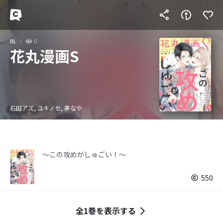
BL
0
花丸漫画S
石田アズ, ユキノセ, 茅なや
～この攻めがしゅごい！～
550
全1巻を表示する