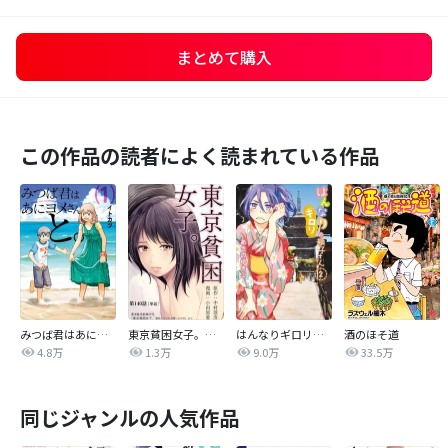
まとめて購入
この作品の読者によく読まれている作品
みつば君はあにヨメさんと。
東京貧困女子。【単話】
はんなりギロリの頼子さん
酒のほそ道
4.8万
1.3万
9.0万
33.5万
同じジャンルの人気作品