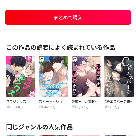
まとめて購入
この作品の読者によく読まれている作品
ラブジンクス
スイート・ショット
敏感男子、調教される
C級エスパーの備忘録
1,668万
449.3万
1,147万
29.2万
同じジャンルの人気作品