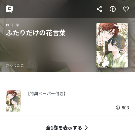
BL
0
ふたりだけの花言葉
乃々うたこ
【特典ペーパー付き】
803
全1巻を表示する