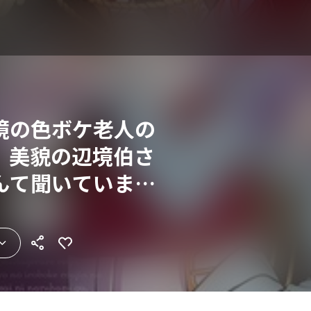
境の色ボケ老人の
、美貌の辺境伯さ
んて聞いていませ