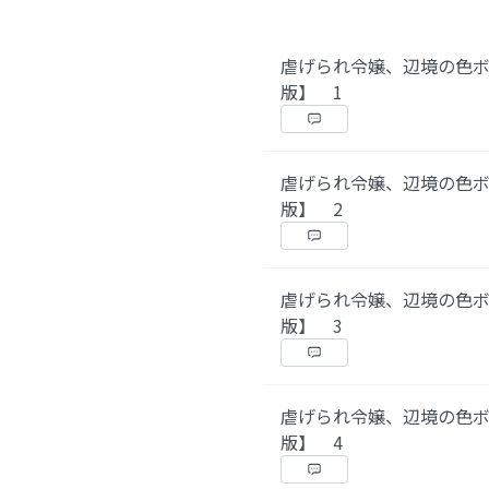
虐げられ令嬢、辺境の色
版】 1
虐げられ令嬢、辺境の色
版】 2
虐げられ令嬢、辺境の色
版】 3
虐げられ令嬢、辺境の色
版】 4