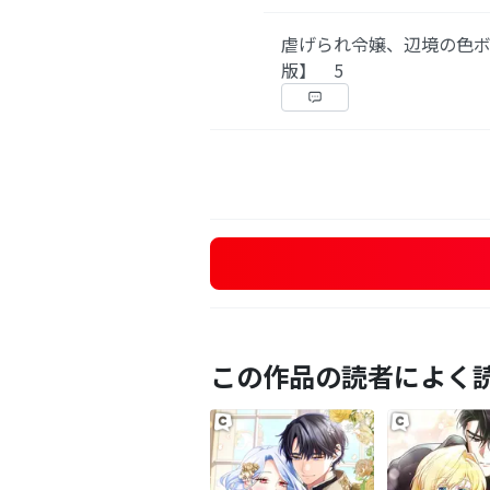
虐げられ令嬢、辺境の色
版】 5
この作品の読者によく