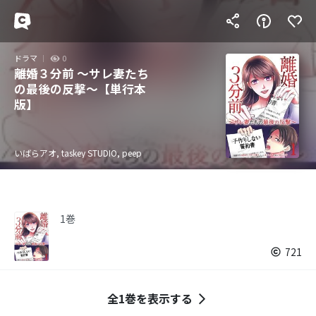
ドラマ
0
離婚３分前 ～サレ妻たち
の最後の反撃～【単行本
版】
いばらアオ, taskey STUDIO, peep
1巻
721
全1巻を表示する