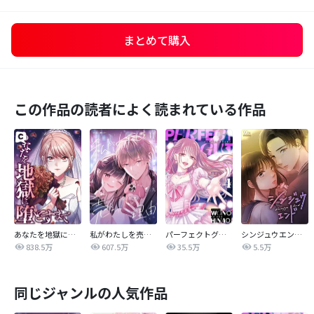
まとめて購入
この作品の読者によく読まれている作品
あなたを地獄に堕とすまで
私がわたしを売る理由
パーフェクトグリッター
シンジュウエンド【タテヨミ】
838.5万
607.5万
35.5万
5.5万
同じジャンルの人気作品