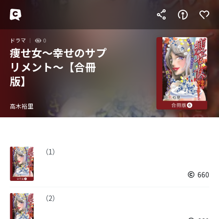
ドラマ
0
痩せ女～幸せのサプ
リメント～【合冊
版】
高木裕里
（1）
660
（2）