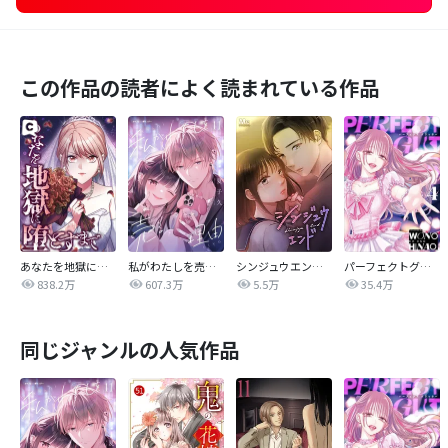
この作品の読者によく読まれている作品
あなたを地獄に堕とすまで
私がわたしを売る理由
シンジュウエンド【タテヨミ】
パーフェクトグリッター
838.2万
607.3万
5.5万
35.4万
同じジャンルの人気作品