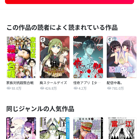
この作品の読者によく読まれている作品
家族対抗殺戮合戦
廃スクールデイズ
怪奇アプリ【タテヨミ】
配信中毒。
93.0万
426.8万
4.2万
781.0万
同じジャンルの人気作品