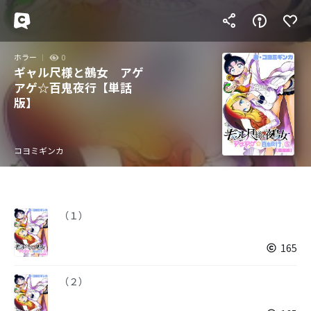
ホラー
0
ギャル尺様と鵺女 アゲ
アゲ☆百鬼夜行【単話
版】
コヨミギンカ
（１）
165
（２）