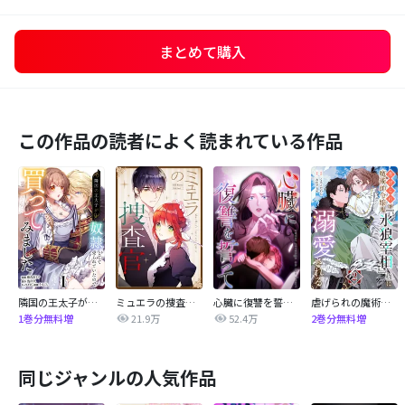
まとめて購入
この作品の読者によく読まれている作品
隣国の王太子が奴隷として売られていたので買ってみました【単話】
ミュエラの捜査官【タテヨミ】
心臓に復讐を誓って
虐げられの魔術師令嬢は、『氷狼宰相』様に溺愛される【単話】
21.9万
52.4万
1巻分無料増
2巻分無料増
同じジャンルの人気作品