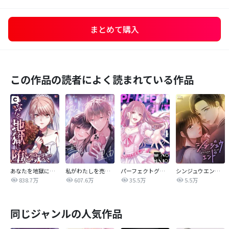
まとめて購入
この作品の読者によく読まれている作品
あなたを地獄に堕とすまで
私がわたしを売る理由
パーフェクトグリッター
シンジュウエンド【タテヨミ】
838.7万
607.6万
35.5万
5.5万
同じジャンルの人気作品