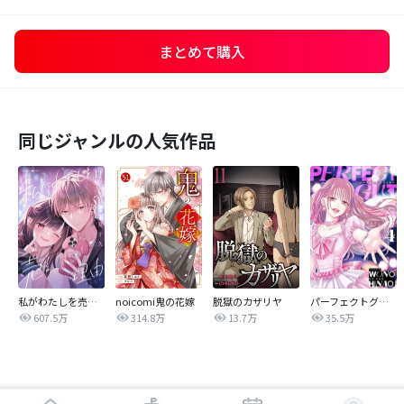
まとめて購入
同じジャンルの人気作品
私がわたしを売る理由
noicomi鬼の花嫁
脱獄のカザリヤ
パーフェクトグリッター
607.5万
314.8万
13.7万
35.5万