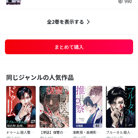
990
全2巻を表示する
まとめて購入
同じジャンルの人気作品
ドゥーム 殺人警察官の断罪録 分冊版
【単話】復讐の同窓会
准教授・高槻彰良の推察【分冊版】
ブルータル 殺人警察官の告白
2,910
4,065
2.0万
172.1万