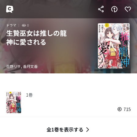
ドラマ
0
生贄巫女は推しの龍
神に愛される
花野リサ, 香月文香
1巻
715
全1巻を表示する