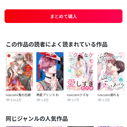
まとめて購入
この作品の読者によく読まれている作品
noicomi鬼の花嫁
熱愛プリンス お兄ちゃんはキミが好き
noicomiクズなケモノは愛しすぎ
noicomi溺れるくらいに、愛してあげる～イジワルな未紘先輩は今日も番を甘やかす～
314.6万
1.8万
5.7万
1.0万
同じジャンルの人気作品