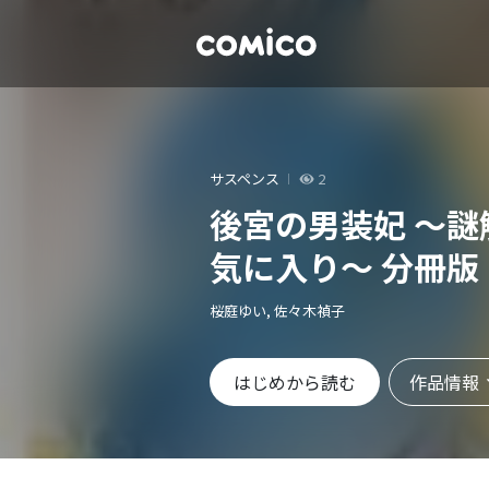
サスペンス
2
後宮の男装妃 ～
気に入り～ 分冊版
桜庭ゆい, 佐々木禎子
作品情報
はじめから読む