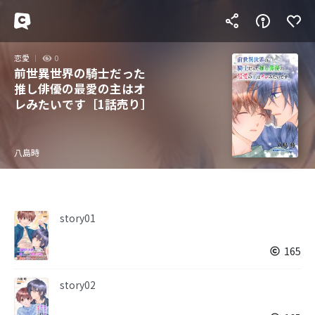
恋愛
0
前世異世界の騎士だった
推し俳優の最愛の主はオ
レみたいです［1話売り］
八島時
story01
165
story02