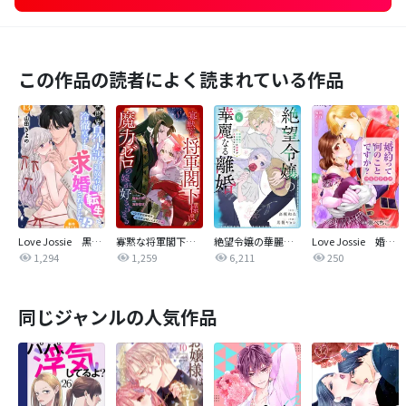
この作品の読者によく読まれている作品
Love Jossie 黒歴史自作小説の追放令嬢に転生したら冷徹皇子に求婚されました！？
寡黙な将軍閣下様は魔力ゼロの嫁が好きすぎる～なぜか旦那様の心の声が聞こえます！？～［1話売り］
絶望令嬢の華麗なる離婚～幼馴染の大公閣下の溺愛が止まらないのです～
Love Jossie 婚約って何のことですか？
1,294
1,259
6,211
250
同じジャンルの人気作品