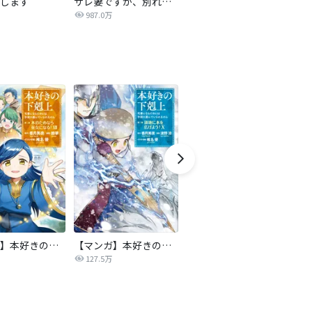
します
サレ妻ですが、別れさせ屋を寝返らせました
僕らの喉にはフタがある
騙
987.0万
7,084万
【マンガ】本好きの下剋上 第二部
【マンガ】本好きの下剋上 第三部
天は赤い河のほとり
傍
127.5万
39.1万