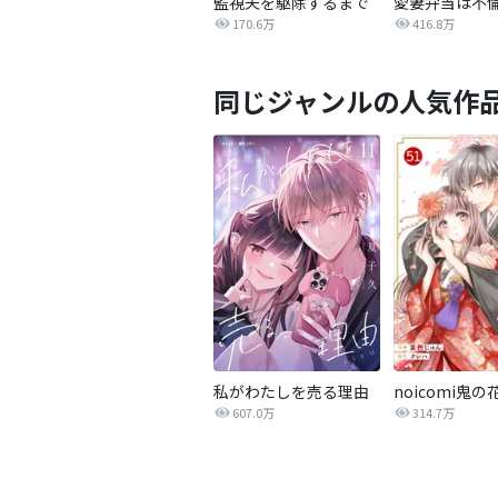
監視夫を駆除するまで
170.6万
416.8万
同じジャンルの人気作
私がわたしを売る理由
noicomi鬼の
607.0万
314.7万