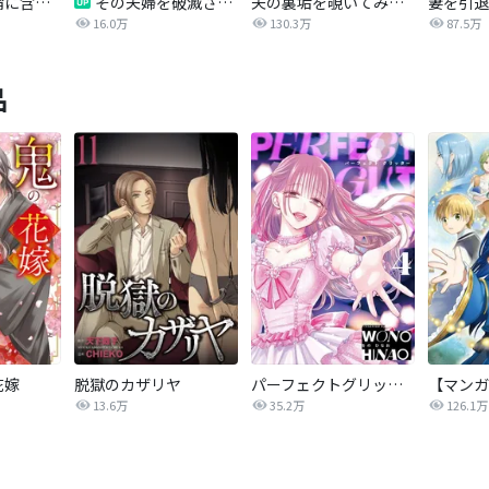
愛妻弁当は不倫に含まれますか？
その夫婦を破滅させるまで
夫の裏垢を覗いてみたら
妻を引退
16.0万
130.3万
87.5万
品
花嫁
脱獄のカザリヤ
パーフェクトグリッター
13.6万
35.2万
126.1万