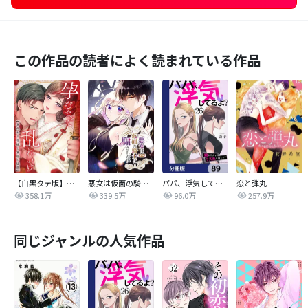
この作品の読者によく読まれている作品
【白黒タテ版】孕むまで乱れいけ～身代わり花嫁と軍服の猛愛
悪女は仮面の騎士に騙されない
パパ、浮気してるよ？娘と二人でクズ夫を捨てます【分冊版】
恋と弾丸
358.1万
339.5万
96.0万
257.9万
同じジャンルの人気作品