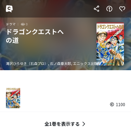
ドラマ
0
ドラゴンクエストへ
の道
滝沢ひろゆき（石森プロ）, 石ノ森章太郎, エニックス出版局
1100
全1巻を表示する