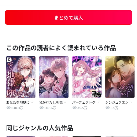
まとめて購入
この作品の読者によく読まれている作品
あなたを地獄に堕とすまで
私がわたしを売る理由
パーフェクトグリッター
シンジュウエンド【タテヨミ】
838.8万
607.6万
35.5万
5.5万
同じジャンルの人気作品