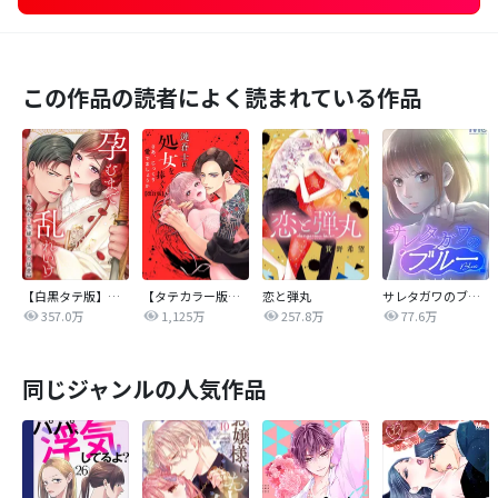
この作品の読者によく読まれている作品
【白黒タテ版】孕むまで乱れいけ～身代わり花嫁と軍服の猛愛
【タテカラー版】漣蒼士に処女を捧ぐ～さあ、じっくり愛でましょうか
恋と弾丸
サレタガワのブルー【タテヨミ】
357.0万
1,125万
257.8万
77.6万
同じジャンルの人気作品