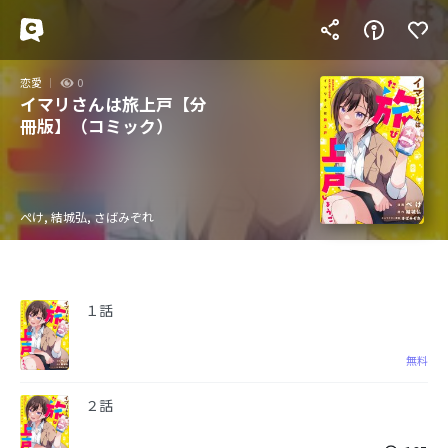
恋愛
0
イマリさんは旅上戸【分
冊版】（コミック）
ぺけ, 結城弘, さばみぞれ
１話
無料
２話