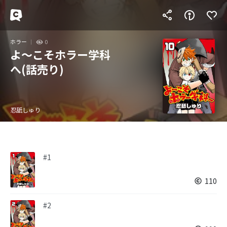
ホラー
0
よ～こそホラー学科
へ(話売り)
忍舐しゅり
#1
110
#2