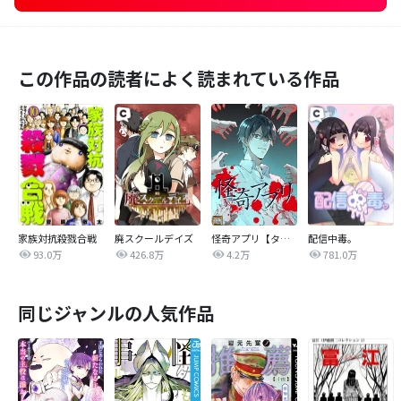
この作品の読者によく読まれている作品
家族対抗殺戮合戦
廃スクールデイズ
怪奇アプリ【タテヨミ】
配信中毒。
93.0万
426.8万
4.2万
781.0万
同じジャンルの人気作品