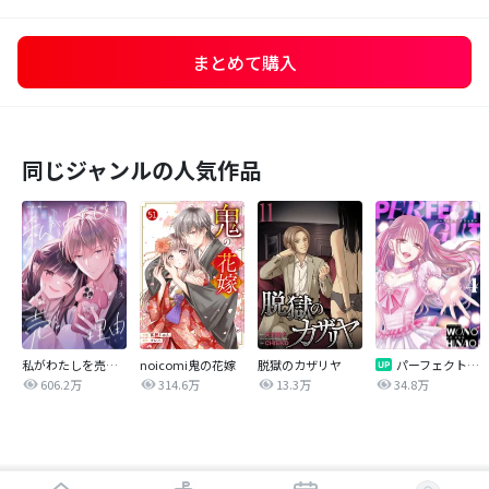
まとめて購入
同じジャンルの人気作品
私がわたしを売る理由
noicomi鬼の花嫁
脱獄のカザリヤ
パーフェクトグリッター
606.2万
314.6万
13.3万
34.8万