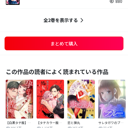
880
全2巻を表示する
まとめて購入
この作品の読者によく読まれている作品
【白黒タテ版】孕むまで乱れいけ～身代わり花嫁と軍服の猛愛
【タテカラー版】漣蒼士に処女を捧ぐ～さあ、じっくり愛でましょうか
恋と弾丸
サレタガワのブルー【タテヨミ】
356.7万
1,125万
257.8万
77.6万