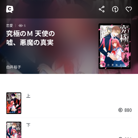
恋愛
6
究極のＭ 天使の
嘘、悪魔の真実
白井裕子
上
880
下