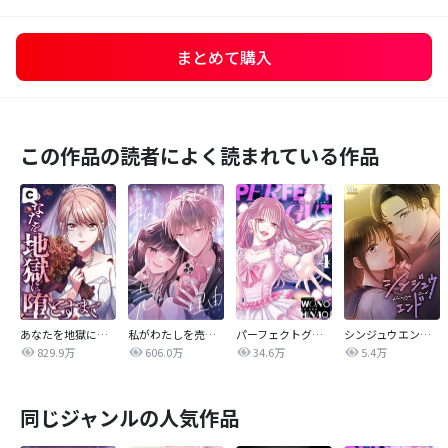
まとめて購入
この作品の読者によく読まれている作品
あなたを地獄に堕とすまで
私がわたしを売る理由
パーフェクトグリッター
シンジュウエンド【タテヨミ】
829.9万
606.0万
34.6万
5.4万
同じジャンルの人気作品