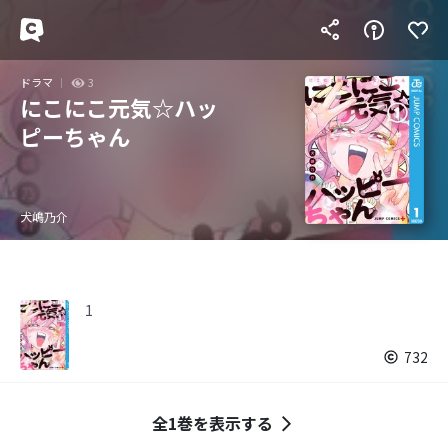
ドラマ
3
にこにこ元気☆ハッ
ピーちゃん
犬嶋乃介
1
732
全1巻を表示する