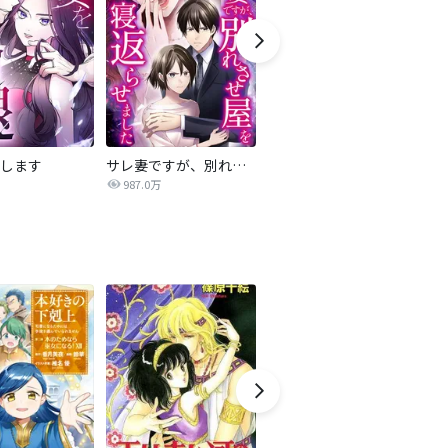
します
サレ妻ですが、別れさせ屋を寝返らせました
僕らの喉にはフタがある
騙
987.0万
7,084万