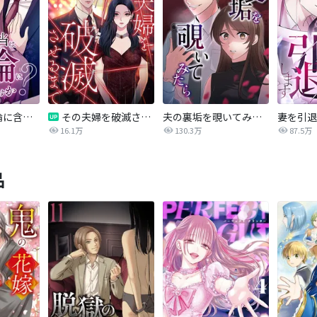
愛妻弁当は不倫に含まれますか？
その夫婦を破滅させるまで
夫の裏垢を覗いてみたら
妻を引退
16.1万
130.3万
87.5万
品