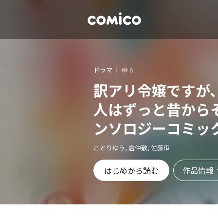
ドラマ
6
訳アリ令嬢ですが
人はずっと昔から
ンソロジーコミッ
ことりゆう, 倉仲敷, 佐藤瓜
作品情報
はじめから読む