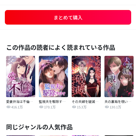
まとめて購入
この作品の読者によく読まれている作品
愛妻弁当は不倫に含まれますか？
監視夫を駆除するまで
その夫婦を破滅させるまで
夫の裏垢を覗いてみたら
416.1万
170.1万
15.3万
130.1万
同じジャンルの人気作品