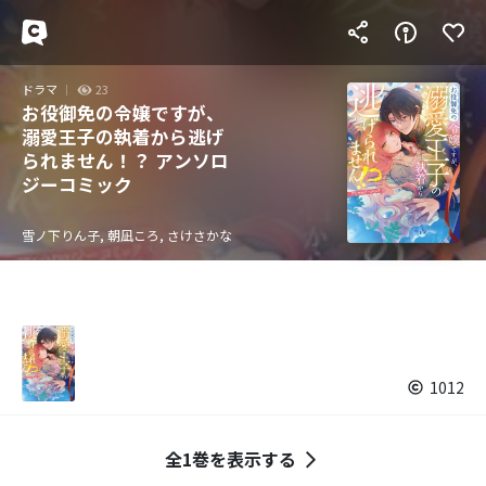
ドラマ
23
お役御免の令嬢ですが、
溺愛王子の執着から逃げ
られません！？ アンソロ
ジーコミック
雪ノ下りん子, 朝凪ころ, さけさかな
1012
全1巻を表示する