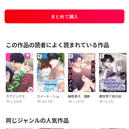
まとめて購入
この作品の読者によく読まれている作品
ラブジンクス
スイート・ショット
敏感男子、調教される
異世界で夜の奴隷になりました【改訂版】
1,666万
447.9万
1,147万
75.2万
同じジャンルの人気作品