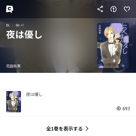
BL
47
夜は優し
花田祐実
夜は優し
693
全1巻を表示する