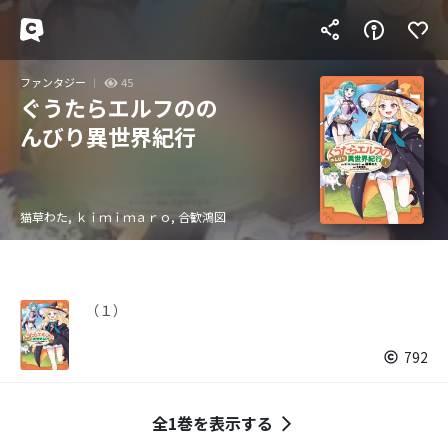
ファンタジー
45
ぐうたらエルフのの
んびり異世界紀行
猫草わた, ｋｉｍｉｍａｒｏ, 合歓鴻図
（１）
792
全1巻を表示する