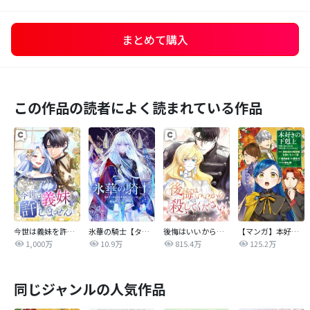
まとめて購入
この作品の読者によく読まれている作品
今世は義妹を許しません
氷華の騎士【タテヨミ】
後悔はいいから殺してください
【マンガ】本好きの下剋上 第四部
1,000万
10.9万
815.4万
125.2万
同じジャンルの人気作品