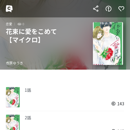
恋愛
0
花束に愛をこめて
【マイクロ】
市原ゆうき
1話
143
2話