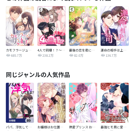
カモフラージュ夫婦
4人で同棲！？～逆ハーレムハウスへようこそ♥～【改訂版】
最後の恋を君に捧ぐ～余命1年の御曹司～
運命の相手は上司だった
685.7万
238.2万
82.0万
136.7万
同じジャンルの人気作品
パパ、浮気してるよ？娘と二人でクズ夫を捨てます【分冊版】
お嬢様はお仕置きが好き
熱愛プリンス お兄ちゃんはキミが好き
最強ヒモ男に愛されまして