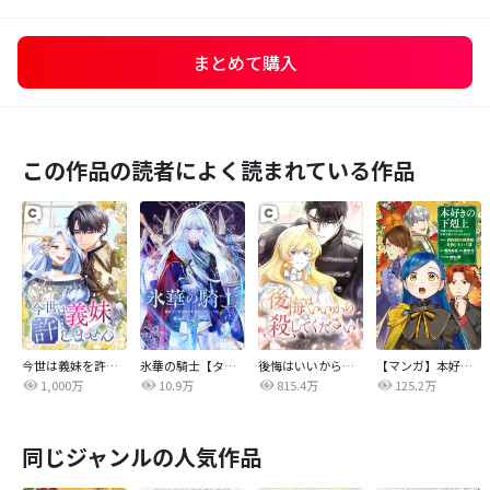
まとめて購入
この作品の読者によく読まれている作品
今世は義妹を許しません
氷華の騎士【タテヨミ】
後悔はいいから殺してください
【マンガ】本好きの下剋上 第四部
1,000万
10.9万
815.4万
125.2万
同じジャンルの人気作品