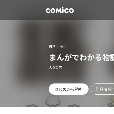
日常
0
まんがでわかる物
大塚英志
作品情報
はじめから読む