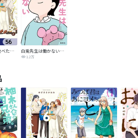
作りたい女と食べたい女【分冊版】
白兎先生は働かない【タテヨミ】
1.2万
品