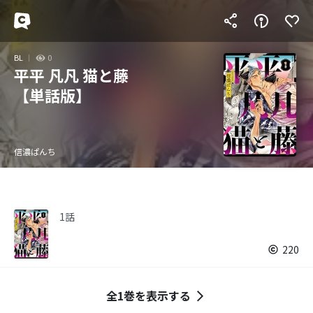
BL
0
平平 凡凡 猫と藤
【単話版】
信濃ぱんち
1話
220
全1巻を表示する