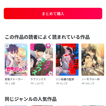
まとめて購入
この作品の読者によく読まれている作品
変態ストーカーに狙われてます
ラブジンクス
ジン秘書の監禁日記【タテヨミ】
ノーモラル～弁護士の掟～
2.4億
1,667万
43.3万
495.1万
同じジャンルの人気作品