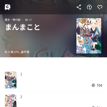
歴史・時代劇
50
まんまこと
紗久楽さわ, 畠中恵
1
704
2