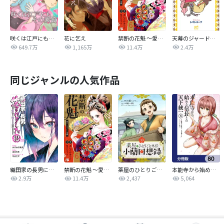
咲くは江戸にもその素質
花に乞え
禁断の花魁 ～愛から生まれた復讐～
天幕のジャードゥーガル
649.7万
1,165万
11.4万
2.4万
同じジャンルの人気作品
織田家の長男に生まれました～戦国時代に転生したけど、死にたくないので改革を起こします～
禁断の花魁 ～愛から生まれた復讐～
薬屋のひとりごと外伝 小蘭回想録【分冊版】
本能寺から始める信長との天下統一【分冊版】
2.9万
11.4万
2,437
5,064