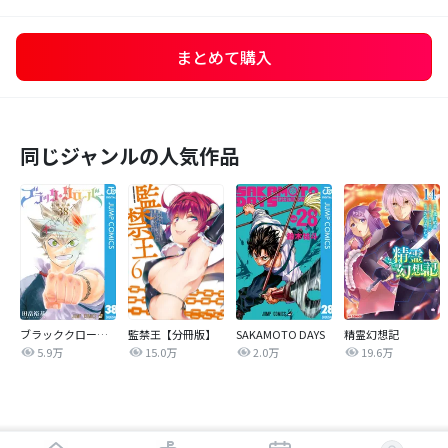
まとめて購入
同じジャンルの人気作品
ブラッククローバー
監禁王【分冊版】
SAKAMOTO DAYS
精霊幻想記
5.9万
15.0万
2.0万
19.6万