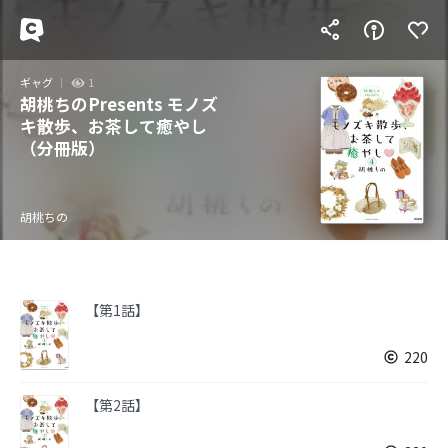
ギャグ
1
胡桃ちのPresents モノズ
キ散歩、お茶して癒やし
（分冊版）
胡桃ちの
【第1話】
220
【第2話】