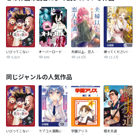
いびってこない義母と義姉
オーバーロード 不死者のOh!
夫婦以上、恋人未満。【分冊版】
帰ってください! 阿久津さん【分冊版】
9,824
699
14.9万
13.3万
同じジャンルの人気作品
いびってこない義母と義姉
ラブコメ漫画に入ってしまったので、推しの負けヒロインを全力で幸せにする【分冊版】
学園アリス
極主夫道