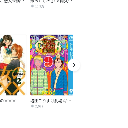
夫婦以上、恋人未満。【分冊版】
帰ってください! 阿久津さん【分冊版】
ニュートーキョーカモフラージュアワー
夜
13.3万
1,278
の×××
増田こうすけ劇場 ギャグマンガ日和GB
学園アリス
2,929
7.4万