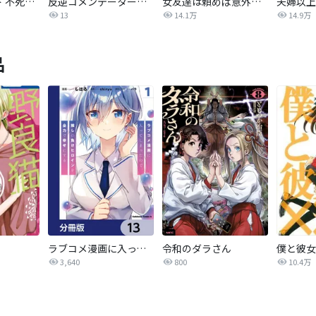
オーバーロード 不死者のOh!
反逆コメンテーターエンドウさん
女友達は頼めば意外とヤらせてくれる【分冊版】
13
14.1万
14.9万
品
ラブコメ漫画に入ってしまったので、推しの負けヒロインを全力で幸せにする【分冊版】
令和のダラさん
僕と彼女
3,640
800
10.4万