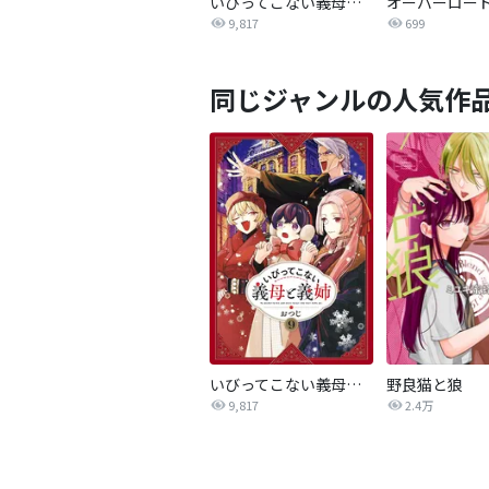
いびってこない義母と義姉
9,817
699
同じジャンルの人気作
いびってこない義母と義姉
野良猫と狼
9,817
2.4万